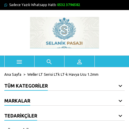
Sadece Yazılı Whatsapp Hattı
0532 3796582



Ana Sayfa
Weller LT Serisi LTk LT-k Havya Ucu 1.2mm
TÜM KATEGORILER
MARKALAR
TEDARIKÇILER