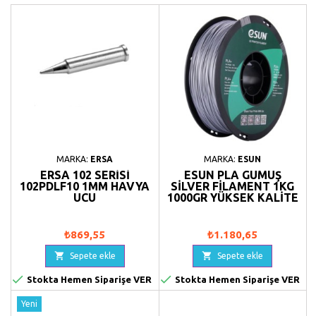
MARKA:
ERSA
MARKA:
ESUN
ERSA 102 SERISI
ESUN PLA GÜMÜŞ
102PDLF10 1MM HAVYA
SILVER FILAMENT 1KG
UCU
1000GR YÜKSEK KALITE
₺869,55
₺1.180,65


Sepete ekle
Sepete ekle


Stokta Hemen Siparişe VER
Stokta Hemen Siparişe VER
Yeni