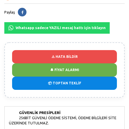
Paylaş
Whatsapp sadece YAZILI mesaj hattı için tıklayın
⚠️ HATA BİLDİR
🔔 FİYAT ALARMI
📦 TOPTAN TEKLİF
GÜVENLIK PRESIPLERI
256BIT GÜVENLI ÖDEME SISTEMI, ÖDEME BILGILERI SITE
ÜZERINDE TUTULMAZ.