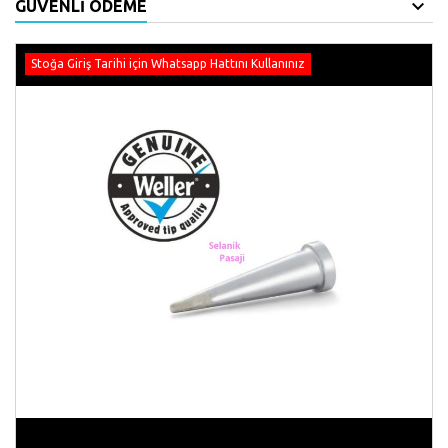
GÜVENLI ÖDEME
Stoğa Giriş Tarihi için Whatsapp Hattını Kullanınız