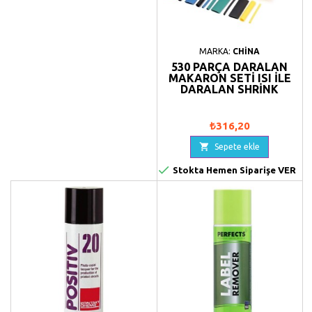
MARKA:
CHINA
530 PARÇA DARALAN
MAKARON SETI ISI ILE
DARALAN SHRINK
₺316,20

Sepete ekle

Stokta Hemen Siparişe VER