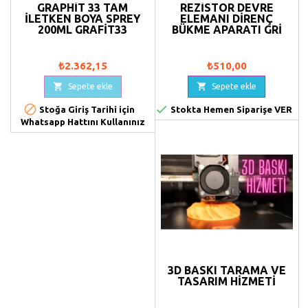
GRAPHIT 33 TAM
REZISTÖR DEVRE
ILETKEN BOYA SPREY
ELEMANI DIRENÇ
200ML GRAFIT33
BÜKME APARATI GRI
₺2.362,15
₺510,00


Sepete ekle
Sepete ekle


Stoğa Giriş Tarihi için
Stokta Hemen Siparişe VER
Whatsapp Hattını Kullanınız
3D BASKI TARAMA VE
TASARIM HIZMETI