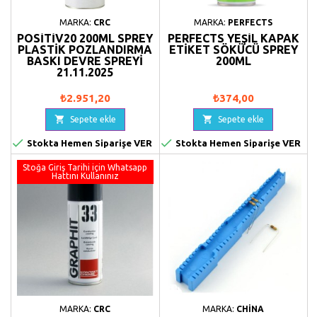
MARKA:
CRC
MARKA:
PERFECTS
POSITIV20 200ML SPREY
PERFECTS YEŞIL KAPAK
PLASTIK POZLANDIRMA
ETIKET SÖKÜCÜ SPREY
BASKI DEVRE SPREYI
200ML
21.11.2025
₺2.951,20
₺374,00


Sepete ekle
Sepete ekle


Stokta Hemen Siparişe VER
Stokta Hemen Siparişe VER
Stoğa Giriş Tarihi için Whatsapp
Hattını Kullanınız
MARKA:
CRC
MARKA:
CHINA