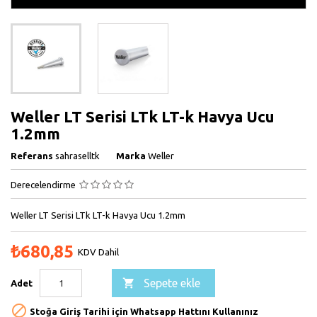
Weller LT Serisi LTk LT-k Havya Ucu
1.2mm
Referans
sahraselltk
Marka
Weller
Derecelendirme
Weller LT Serisi LTk LT-k Havya Ucu 1.2mm
₺680,85
KDV Dahil

Sepete ekle
Adet

Stoğa Giriş Tarihi için Whatsapp Hattını Kullanınız