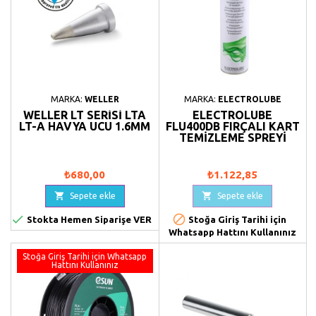
MARKA:
WELLER
MARKA:
ELECTROLUBE
WELLER LT SERISI LTA
ELECTROLUBE
LT-A HAVYA UCU 1.6MM
FLU400DB FIRÇALI KART
TEMIZLEME SPREYI
₺680,00
₺1.122,85


Sepete ekle
Sepete ekle


Stokta Hemen Siparişe VER
Stoğa Giriş Tarihi için
Whatsapp Hattını Kullanınız
Stoğa Giriş Tarihi için Whatsapp
Hattını Kullanınız