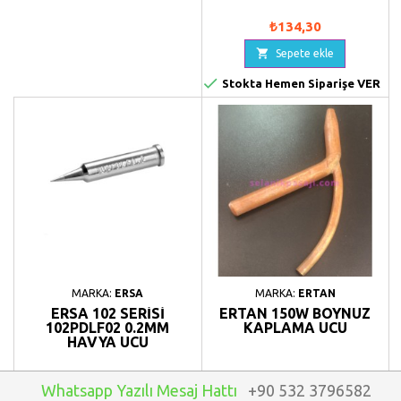
₺134,30

Sepete ekle

Stokta Hemen Siparişe VER
MARKA:
ERSA
MARKA:
ERTAN
ERSA 102 SERISI
ERTAN 150W BOYNUZ
102PDLF02 0.2MM
KAPLAMA UCU
HAVYA UCU
Whatsapp Yazılı Mesaj Hattı
+90 532 3796582
₺1.087,15
₺1.475,60