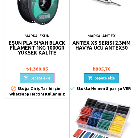
MARKA:
ESUN
MARKA:
ANTEX
ESUN PLA SIYAH BLACK
ANTEX XS SERISI 2.3MM
FILAMENT 1KG 1000GR
HAVYA UCU ANTEX50
YÜKSEK KALITE
₺1.360,85
₺885,70


Sepete ekle
Sepete ekle


Stoğa Giriş Tarihi için
Stokta Hemen Siparişe VER
Whatsapp Hattını Kullanınız