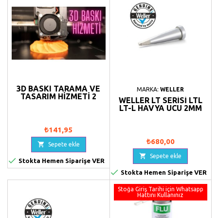
3D BASKI TARAMA VE
MARKA:
WELLER
TASARIM HIZMETI 2
WELLER LT SERISI LTL
LT-L HAVYA UCU 2MM
₺141,95
₺680,00

Sepete ekle

Sepete ekle

Stokta Hemen Siparişe VER

Stokta Hemen Siparişe VER
Stoğa Giriş Tarihi için Whatsapp
Hattını Kullanınız